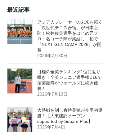
最近記事
アジア人プレーヤーの未来を拓く
「次世代テニス合宿」が日本上
陸！松井俊英選手をはじめ元プ
ロ・名コーチ陣が集結し、柏で
『NEXT GEN CAMP 2026』が開
幕
2026年7月30日
目標の全英ランキング1位に返り
咲き！全英ジュニア選手権U16で
湯藤慶寿がウェールズに続き優
勝！
2026年7月13日
大熱戦を制し倉持美穂が今季初優
勝！【大東建託オープン
supported by Square Plus】
2026年7月4日