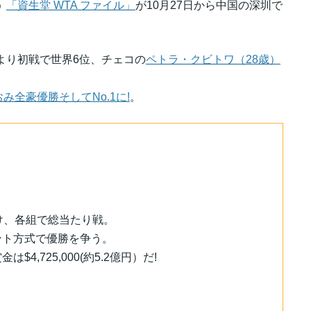
う
「資生堂 WTA ファイル」
が10月27日から中国の深圳で
より初戦で世界6位、チェコの
ペトラ・クビトワ（28歳）
み全豪優勝そしてNo.1に!
。
け、各組で総当たり戦。
ント方式で優勝を争う。
,725,000(約5.2億円）だ!