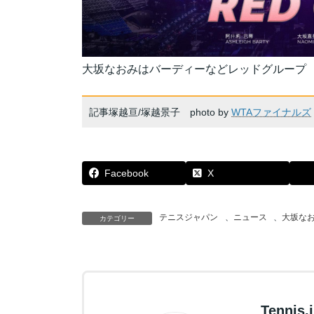
大坂なおみはバーディーなどレッドグループ
記事塚越亘/塚越景子 photo by
WTAファイナルズ
Facebook
X
テニスジャパン
、
ニュース
、
大坂な
カテゴリー
Tennis