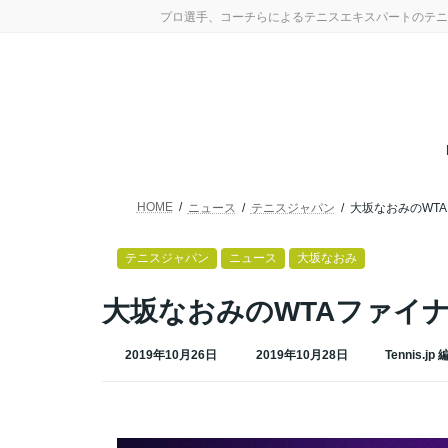
コ
ナ
プロ選手、コーチらによるテニスエキスパートのテニ
ン
ビ
テ
ゲ
ン
ー
ツ
シ
へ
ョ
ス
ン
キ
に
ッ
移
プ
動
HOME
ニュース
テニスジャパン
大坂なおみのWT
テニスジャパン
ニュース
大坂なおみ
大坂なおみのWTAファイ
最
2019年10月26日
2019年10月28日
Tennis.jp
終
更
新
日
時
: