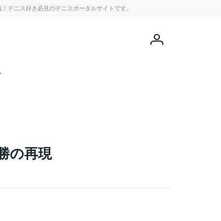
載！テニス好き必見のテニスポータルサイトです。
会
員
登
録
せ
勝の再現