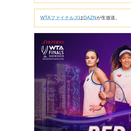
WTAファイナルズ
は
DAZN
が生放送。