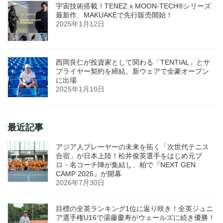
宇宙技術搭載！TENEZ x MOON-TECH®シリーズ
最新作、MAKUAKEで先行販売開始！
2025年1月12日
西岡良仁が投資家として関わる「TENTIAL」とサ
プライヤー契約を締結。新ウェアで全豪オープン
に出場
2025年1月10日
最近記事
アジア人プレーヤーの未来を拓く「次世代テニス
合宿」が日本上陸！松井俊英選手をはじめ元プ
ロ・名コーチ陣が集結し、柏で『NEXT GEN
CAMP 2026』が開幕
2026年7月30日
目標の全英ランキング1位に返り咲き！全英ジュニ
ア選手権U16で湯藤慶寿がウェールズに続き優勝！