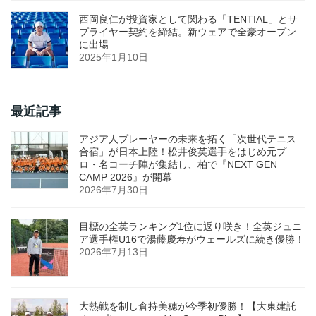
西岡良仁が投資家として関わる「TENTIAL」とサ
プライヤー契約を締結。新ウェアで全豪オープン
に出場
2025年1月10日
最近記事
アジア人プレーヤーの未来を拓く「次世代テニス
合宿」が日本上陸！松井俊英選手をはじめ元プ
ロ・名コーチ陣が集結し、柏で『NEXT GEN
CAMP 2026』が開幕
2026年7月30日
目標の全英ランキング1位に返り咲き！全英ジュニ
ア選手権U16で湯藤慶寿がウェールズに続き優勝！
2026年7月13日
大熱戦を制し倉持美穂が今季初優勝！【大東建託