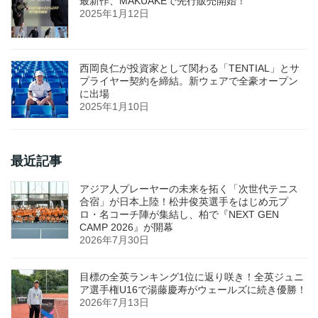
最新作、MAKUAKEで先行販売開始！
2025年1月12日
西岡良仁が投資家として関わる「TENTIAL」とサ
プライヤー契約を締結。新ウェアで全豪オープン
に出場
2025年1月10日
最近記事
アジア人プレーヤーの未来を拓く「次世代テニス
合宿」が日本上陸！松井俊英選手をはじめ元プ
ロ・名コーチ陣が集結し、柏で『NEXT GEN
CAMP 2026』が開幕
2026年7月30日
目標の全英ランキング1位に返り咲き！全英ジュニ
ア選手権U16で湯藤慶寿がウェールズに続き優勝！
2026年7月13日