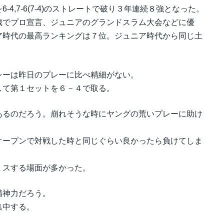
を6-4,7-6(7-4)のストレートで破り３年連続８強となった。
歳でプロ宣言、ジュニアのグランドスラム大会などに優
ア時代の最高ランキングは７位。ジュニア時代から同じ土
レーは昨日のプレーに比べ精細がない。
して第１セットを６－４で取る。
あるのだろう。崩れそうな時にヤングの荒いプレーに助け
オープンで対戦した時と同じぐらい良かったら負けてしま
ミスする場面が多かった。
精神力だろう。
集中する。