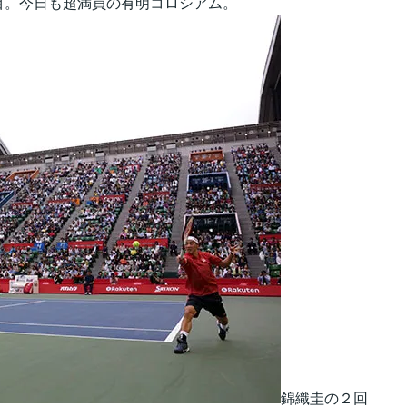
目。今日も超満員の有明コロシアム。
錦織圭の２回