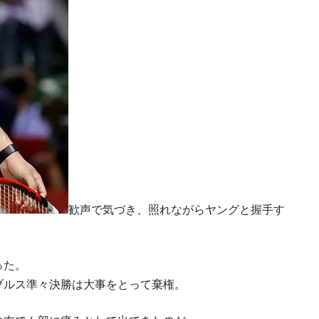
歓声で気づき、照れながらヤングと握手す
った。
ブルス準々決勝は大事をとって棄権。