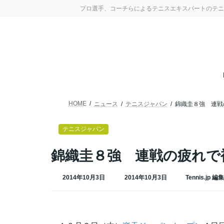
コ
ナ
プロ選手、コーチらによるテニスエキスパートのテニ
ン
ビ
テ
ゲ
ン
ー
ツ
シ
へ
ョ
ス
ン
キ
に
ッ
移
プ
動
HOME
ニュース
テニスジャパン
錦織圭８強 連戦
テニスジャパン
錦織圭８強 連戦の疲れで
最
2014年10月3日
2014年10月3日
Tennis.jp 編
終
更
新
日
時
: