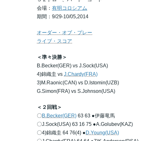
会場：
有明コロシアム
期間：9/29-10/05,2014
オーダー・オブ・プレー
ライブ・スコア
＜準々決勝＞
B.Becker(GER) vs J.Sock(USA)
4)錦織圭 vs
J.Chardy(FRA)
3)M.Raonic(CAN) vs D.Istomin(UZB)
G.Simon(FRA) vs S.Johnson(USA)
＜２回戦＞
〇
B.Becker(GER)
63 63 ●伊藤竜馬
〇J.Sock(USA) 63 16 75 ●A.Golubev(KAZ)
〇4)錦織圭 64 76(4) ●
D.Young(USA)