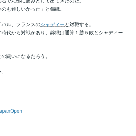
の右でん部に痛みとして出てきたのだ。
つのも難しいかった」と錦織。
イバル、フランスの
シャディー
と対戦する。
ア時代から対戦があり、錦織は通算１勝５敗とシャディー
との闘いになるだろう。
い。
JapanOpen