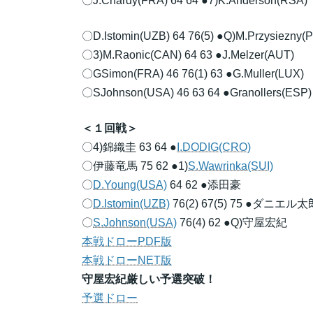
〇J.Chardy(FRA) 64 64 ●7)K.Anderson(RSA)
〇D.Istomin(UZB) 64 76(5) ●Q)M.Przysiezny(
〇3)M.Raonic(CAN) 64 63 ●J.Melzer(AUT)
〇GSimon(FRA) 46 76(1) 63 ●G.Muller(LUX)
〇SJohnson(USA) 46 63 64 ●Granollers(ESP)
＜１回戦＞
〇4)錦織圭 63 64 ●
I.DODIG(CRO)
〇伊藤竜馬 75 62 ●1)
S.Wawrinka(SUI)
〇
D.Young(USA)
64 62 ●添田豪
〇
D.Istomin(UZB)
76(2) 67(5) 75 ●ダニエル太
〇
S.Johnson(USA)
76(4) 62 ●Q)守屋宏紀
本戦ドローPDF版
本戦ドローNET版
守屋宏紀厳しい予選突破！
予選ドロー