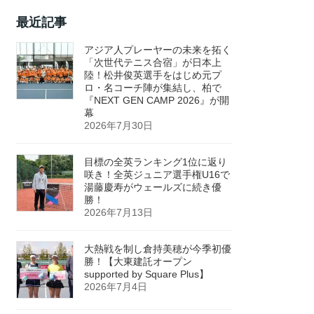
最近記事
アジア人プレーヤーの未来を拓く
「次世代テニス合宿」が日本上
陸！松井俊英選手をはじめ元プ
ロ・名コーチ陣が集結し、柏で
『NEXT GEN CAMP 2026』が開
幕
2026年7月30日
目標の全英ランキング1位に返り
咲き！全英ジュニア選手権U16で
湯藤慶寿がウェールズに続き優
勝！
2026年7月13日
大熱戦を制し倉持美穂が今季初優
勝！【大東建託オープン
supported by Square Plus】
2026年7月4日