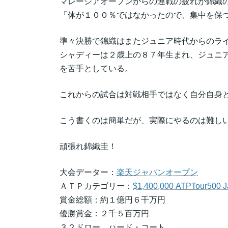
マレーシアオープンからの連戦の疲れが錦織
「体が１００％ではなかったので、集中を保
準々決勝で錦織はまたジュニア時代からのラ
シャディーは２歳上の８７年生まれ、ジュニ
を苦手としている。
これからの試合は対戦相手ではなく自分自身
こう書くのは簡単だが、実際にやるのは難し
頑張れ錦織圭！
大会データー：
楽天ジャパンオープン
ＡＴＰカテゴリー：
$1,400,000 ATPTour500 
賞金総額：約１億円６千万円
優勝賞金：２千５百万円
３２ドロー、ハード・コート