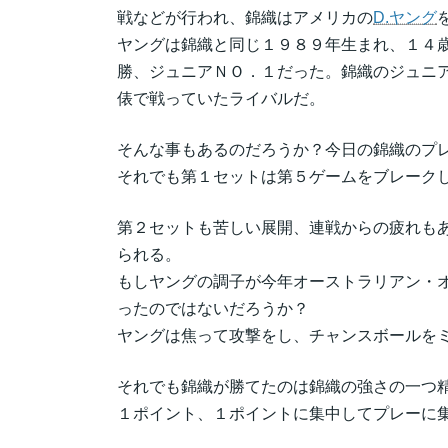
戦などが行われ、錦織はアメリカの
D.ヤング
ヤングは錦織と同じ１９８９年生まれ、１４
勝、ジュニアＮＯ．１だった。錦織のジュニ
俵で戦っていたライバルだ。
そんな事もあるのだろうか？今日の錦織のプ
それでも第１セットは第５ゲームをブレーク
第２セットも苦しい展開、連戦からの疲れも
られる。
もしヤングの調子が今年オーストラリアン・
ったのではないだろうか？
ヤングは焦って攻撃をし、チャンスボールを
それでも錦織が勝てたのは錦織の強さの一つ
１ポイント、１ポイントに集中してプレーに