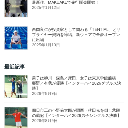
最新作、MAKUAKEで先行販売開始！
2025年1月12日
西岡良仁が投資家として関わる「TENTIAL」とサ
プライヤー契約を締結。新ウェアで全豪オープン
に出場
2025年1月10日
最近記事
男子は柳川・森島／床田、女子は東京学館船橋・
梛野／有我が優勝【インターハイ2026ダブルス決
勝】
2026年8月9日
四日市工の小野倫太郎が関西・稗田光を倒し悲願
の戴冠【インターハイ2026男子シングルス決勝】
2026年8月9日