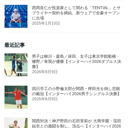
西岡良仁が投資家として関わる「TENTIAL」とサ
プライヤー契約を締結。新ウェアで全豪オープン
に出場
2025年1月10日
最近記事
男子は柳川・森島／床田、女子は東京学館船橋・
梛野／有我が優勝【インターハイ2026ダブルス決
勝】
2026年8月9日
四日市工の小野倫太郎が関西・稗田光を倒し悲願
の戴冠【インターハイ2026男子シングルス決勝】
2026年8月9日
関西対決！神戸野田の石田実莉が 大商学園・窪田
結衣との激闘を制し、頂点へ【インターハイ2026