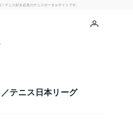
載！テニス好き必見のテニスポータルサイトです。
会
員
登
録
せ
る／テニス日本リーグ