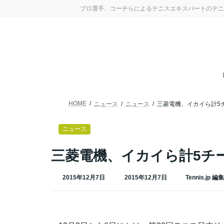
コ
ナ
プロ選手、コーチらによるテニスエキスパートのテニ
ン
ビ
テ
ゲ
ン
ー
ツ
シ
へ
ョ
ス
ン
キ
に
ッ
移
プ
動
HOME
ニュース
ニュース
三菱電機、イカイら計5
ニュース
三菱電機、イカイら計5チ
最
2015年12月7日
2015年12月7日
Tennis.jp 編
終
更
新
日
時
: