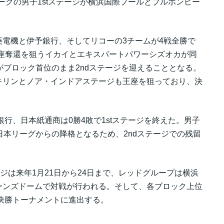
リーグの男子1stステージが横浜国際プールとブルボンビー
電機と伊予銀行、そしてリコーの3チームが4戦全勝で
王座奪還を狙うイカイとエキスパートパワーシズオカが同
がブロック首位のまま2ndステージを迎えることとなる。
キリンとノア・インドアステージも王座を狙っており、決
行、日本紙通商は0勝4敗で1stステージを終えた。男子
日本リーグからの降格となるため、2ndステージでの残留
ジは来年1月21日から24日まで、レッドグループは横浜
ーンズドームで対戦が行われる。そして、各ブロック上位
る決勝トーナメントに進出する。