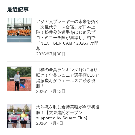
最近記事
アジア人プレーヤーの未来を拓く
「次世代テニス合宿」が日本上
陸！松井俊英選手をはじめ元プ
ロ・名コーチ陣が集結し、柏で
『NEXT GEN CAMP 2026』が開
幕
2026年7月30日
目標の全英ランキング1位に返り
咲き！全英ジュニア選手権U16で
湯藤慶寿がウェールズに続き優
勝！
2026年7月13日
大熱戦を制し倉持美穂が今季初優
勝！【大東建託オープン
supported by Square Plus】
2026年7月4日