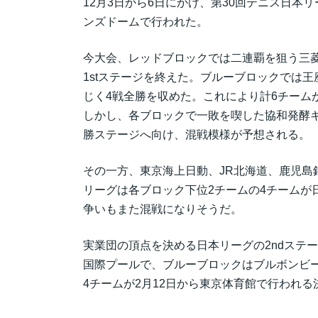
12月3日から6日にかけ、第30回テニス日本
ンズドームで行われた。
今大会、レッドブロックでは二連覇を狙う三菱
1stステージを終えた。ブルーブロックでは
じく4戦全勝を収めた。これにより計6チーム
しかし、各ブロックで一敗を喫した協和発酵
勝ステージへ向け、混戦模様が予想される。
その一方、東京海上日動、JR北海道、鹿児島銀
リーグは各ブロック下位2チームの4チームが
争いもまた混戦になりそうだ。
実業団の頂点を決める日本リーグの2ndステー
国際プールで、ブルーブロックはブルボンビ
4チームが2月12日から東京体育館で行われ