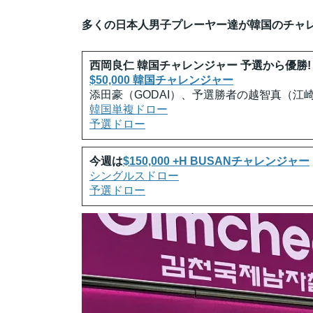
多くの日本人男子プレーヤー達が韓国のチャ
西岡良仁 韓国チャレンジャー 予選から優勝!
$50,000 韓国チャレンジャー
添田豪（GODAI）、予選勝者の越智真（江
韓国単複ドロー
予選ドロー
今週は
$150,000 +H BUSANチャレンジャー
シングルスドロー
予選ドロー