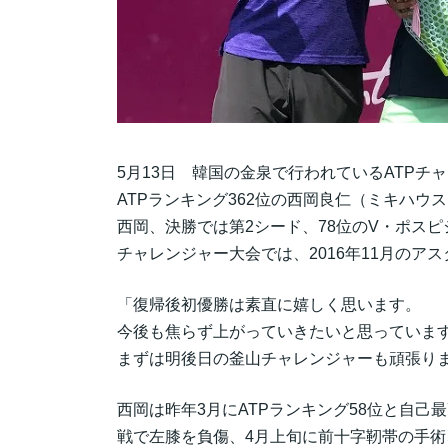
5月13日 韓国の金泉で行われているATPチ
ATPランキング362位の西岡良仁（ミキハ
西岡、決勝では第2シード、78位のV・ポスピシ
チャレンジャー大会では、2016年11月のア
「復帰後初優勝は素直に嬉しく思います。
今後も焦らず上がっていきたいと思っていま
まずは明後日の釜山チャレンジャーも頑張り
西岡は昨年3月にATPランキング58位と自己最
戦で左膝を負傷、4月上旬に前十字靭帯の手術