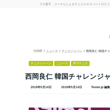
コ
ナ
プロ選手、コーチらによるテニスエキスパートのテニ
ン
ビ
テ
ゲ
ン
ー
ツ
シ
へ
ョ
ス
ン
キ
に
ッ
移
プ
動
HOME
ニュース
テニスジャパン
西岡良仁 韓国チ
テニスジャパン
ニュース
男子テニス
西岡良仁 韓国チャレンジ
最
2018年5月14日
2018年5月14日
Tennis.jp 編
終
更
新
日
時
: