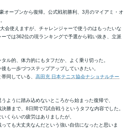
豪オープンから復帰。公式戦初勝利、3月のマイアミ・オ
る。
5大会使えますが、チャレンジャーで使うのはもったいな
ーでは362位の現ランキングで予選から戦い抜き、立派
ンタル的、体力的にもタフだか、よく乗り切った。
今後も一歩づつステップアップしていきたい。
と帯同している、
高田充 日本テニス協会ナショナルチー
思うように踏み込めないところから始まった復帰で、
決勝まで、8日間で7試合戦うというタフな内容でした。
ないくらいの疲労はありましたが、
戦っても大丈夫なんだという強い自信になったと思いま