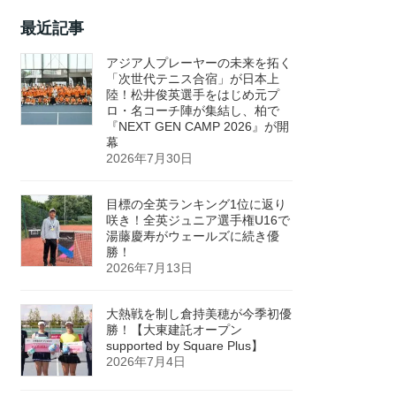
最近記事
アジア人プレーヤーの未来を拓く
「次世代テニス合宿」が日本上
陸！松井俊英選手をはじめ元プ
ロ・名コーチ陣が集結し、柏で
『NEXT GEN CAMP 2026』が開
幕
2026年7月30日
目標の全英ランキング1位に返り
咲き！全英ジュニア選手権U16で
湯藤慶寿がウェールズに続き優
勝！
2026年7月13日
大熱戦を制し倉持美穂が今季初優
勝！【大東建託オープン
supported by Square Plus】
2026年7月4日