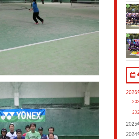
202
20
20
202
20
202