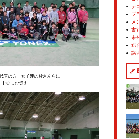
テ
プ
メ
書
未
総
講
県代表の方 女子連の皆さんらに
を中心にお伝え