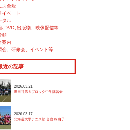
ニス全般
ライベート
ンタル
籍､DVD､出版物、映像配信等
分類
合案内
習会、研修会、イベント等
最近の記事
2026.03.21
世田谷第６ブロック中学講習会
2026.03.17
北海道大学テニス部 合宿 in 白子