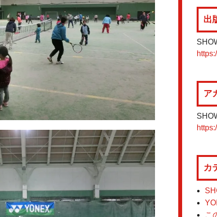
出
SHO
https:
ア
SHO
https:
カ
SH
YO
こ