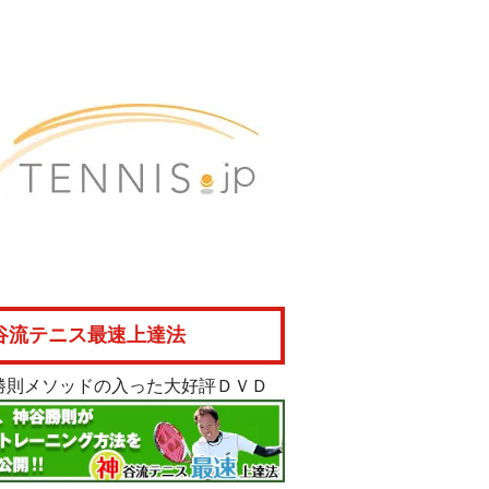
谷流テニス最速上達法
勝則メソッドの入った大好評ＤＶＤ