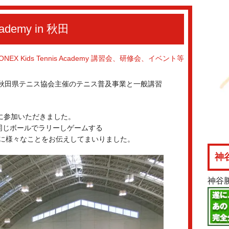
cademy in 秋田
ONEX Kids Tennis Academy
講習会、研修会、イベント等
、秋田県テニス協会主催のテニス普及事業と一般講習
に参加いただきました。
同じボールでラリーしゲームする
ースに様々なことをお伝えしてまいりました。
神
神谷