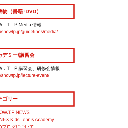
版物（書籍･DVD）
W．T．P Media 情報
//showtp.jp/guidelines/media/
カデミー/講習会
W．T．P 講習会、研修会情報
//showtp.jp/lecture-event/
テゴリー
OW.T.P NEWS
NEX Kids Tennis Academy
のブログについて