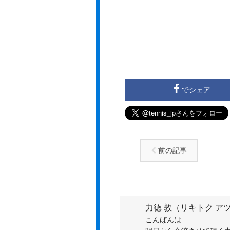
でシェア
前の記事
力徳 敦（リキトク ア
こんばんは