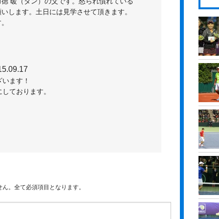
徳 暖（ダン）の父です。怒られ慣れている
願いします。土日には見学させて頂きます。
20
20
20
す。
20
20
15.09.17
ざいます！
にしております。
せん。全て必須項目となります。