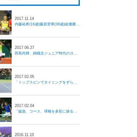
10年06月
(30)
2010年05月
(8)
11年04月
(9)
2011年03月
(6)
12年02月
(8)
2012年01月
(6)
2017.11.14
10年04月
(11)
11年02月
(7)
2011年01月
(10)
内藤祐希(16歳)藤原里華(36歳)組優勝【安藤証券オープン】
2017.06.27
田島尚輝、錦織圭ジュニア時代のヨーロッパ遠征に続くチャレンジ
2017.02.05
「トップスピンでタイミングをずらしネットをうかがう」西岡リタイアも内山が勝利し日本が1勝、国別対抗戦デ杯
2017.02.04
「緩急、コース、球種を多彩に操る」 フランスチームが準々決勝進出、国別対抗戦デ杯
2016.11.10