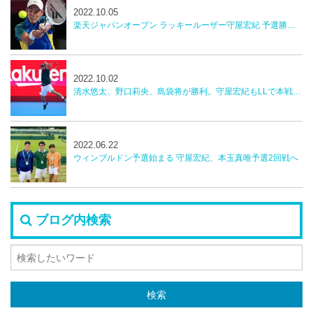
2022.10.05
楽天ジャパンオープン ラッキールーザー守屋宏紀 予選勝者野口莉央 勝利 2回戦へ
2022.10.02
清水悠太、野口莉央、島袋将が勝利。守屋宏紀もLLで本戦へ！【楽天ジャパンオープンテニス】
2022.06.22
ウィンブルドン予選始まる 守屋宏紀、本玉真唯予選2回戦へ
ブログ内検索