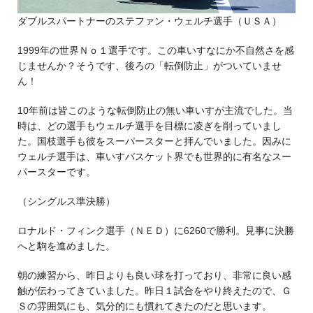
ダブルスパートナーのステファン・ウェルチ選手（ＵＳＡ）
1999年の世界Ｎｏ１選手です。この車いすなにか不自然さを感
じませんか？そうです、後ろの「転倒防止」がついていませ
ん！
10年前は皆このような転倒防止の無い車いすが主流でした。当
時は、どの選手もウェルチ選手を目標に凌ぎを削っていまし
た。国枝選手も彼をスーパースターと拝んでいました。因みに
ウェルチ選手は、車いすバスケット界でも世界的に有名なスー
パースターです。
（シングルス準決勝）
ロナルド・フィンク選手（ＮＥＤ）に6260で勝利。見事に決勝
へと駒を進めました。
朝の練習から、昨日よりも良い球を打っており、非常に良い感
触が伝わってきていました。昨日１試合をやり終えたので、Ｇ
Ｓの雰囲気にも、気分的にも慣れてきたのだと思います。