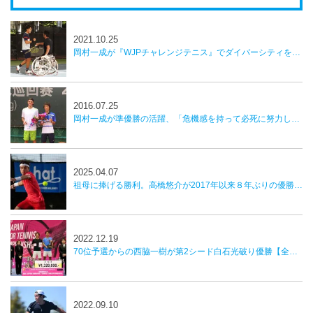
2021.10.25
岡村一成が『WJPチャレンジテニス』でダイバーシティを実感。「キャリアの中で貴重な体験」
2016.07.25
岡村一成が準優勝の活躍、「危機感を持って必死に努力したい」／中国フューチャーズ
2025.04.07
祖母に捧げる勝利。高橋悠介が2017年以来８年ぶりの優勝を飾る【かしわ国際オープンテニストーナメント】
2022.12.19
70位予選からの西脇一樹が第2シード白石光破り優勝【全日本室内】
2022.09.10