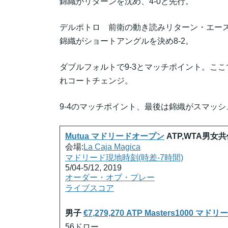
錦織がリターンを沈め、4-0と先行。
デルポトロ 前衛の動き読みリターン・エース、
錦織がショートアングルを決め8-2。
ダブルフォルトで9-3とマッチポイント。こ
れコートチェンジ。
9-4のマッチポイント、最後は錦織がスマッシ
Mutua マドリードオープン
ATP,WTA男女
会場:
La Caja Magica
マドリード現地時刻(時差-7時間)
5/04-5/12, 2019
オーダー・オブ・プレー
ライブスコア
男子
€7,279,270 ATP Masters1000 マ
56ドロー