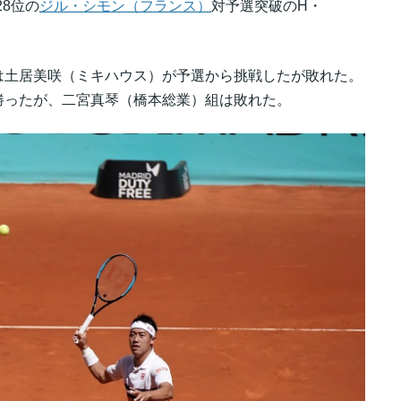
28位の
ジル・シモン（フランス）
対予選突破のH・
は土居美咲（ミキハウス）が予選から挑戦したが敗れた。
勝ったが、二宮真琴（橋本総業）組は敗れた。