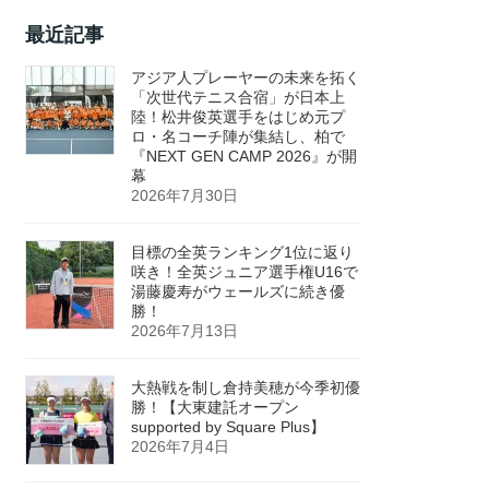
最近記事
アジア人プレーヤーの未来を拓く
「次世代テニス合宿」が日本上
陸！松井俊英選手をはじめ元プ
ロ・名コーチ陣が集結し、柏で
『NEXT GEN CAMP 2026』が開
幕
2026年7月30日
目標の全英ランキング1位に返り
咲き！全英ジュニア選手権U16で
湯藤慶寿がウェールズに続き優
勝！
2026年7月13日
大熱戦を制し倉持美穂が今季初優
勝！【大東建託オープン
supported by Square Plus】
2026年7月4日