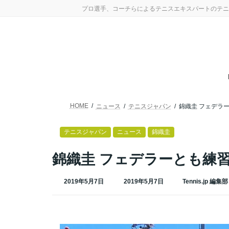
コ
ナ
プロ選手、コーチらによるテニスエキスパートのテニ
ン
ビ
テ
ゲ
ン
ー
ツ
シ
へ
ョ
ス
ン
キ
に
ッ
移
プ
動
HOME
ニュース
テニスジャパン
錦織圭 フェデラ
テニスジャパン
ニュース
錦織圭
錦織圭 フェデラーとも練
最
2019年5月7日
2019年5月7日
Tennis.jp 編集部
終
更
新
日
時
: