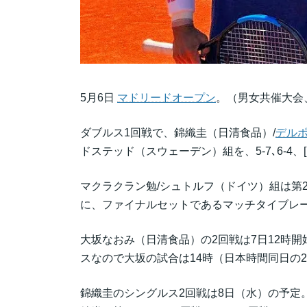
5月6日
マドリードオープン
。（男女共催大会、男子
ダブルス1回戦で、錦織圭（日清食品）/
デル
ドステッド（スウェーデン）組を、5-7､6-4、
マクラクラン勉/シュトルフ（ドイツ）組は第
に、ファイナルセットであるマッチタイブレー
大坂なおみ（日清食品）の2回戦は7日12時
スなので大坂の試合は14時（日本時間同日の
錦織圭のシングルス2回戦は8日（水）の予定