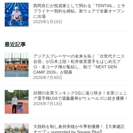
西岡良仁が投資家として関わる「TENTIAL」とサ
プライヤー契約を締結。新ウェアで全豪オープン
に出場
2025年1月10日
最近記事
アジア人プレーヤーの未来を拓く「次世代テニス
合宿」が日本上陸！松井俊英選手をはじめ元プ
ロ・名コーチ陣が集結し、柏で『NEXT GEN
CAMP 2026』が開幕
2026年7月30日
目標の全英ランキング1位に返り咲き！全英ジュニ
ア選手権U16で湯藤慶寿がウェールズに続き優勝！
2026年7月13日
大熱戦を制し倉持美穂が今季初優勝！【大東建託
オープン supported by Square Plus】