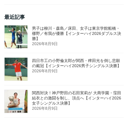
最近記事
男子は柳川・森島／床田、女子は東京学館船橋・
梛野／有我が優勝【インターハイ2026ダブルス決
勝】
2026年8月9日
四日市工の小野倫太郎が関西・稗田光を倒し悲願
の戴冠【インターハイ2026男子シングルス決勝】
2026年8月9日
関西対決！神戸野田の石田実莉が 大商学園・窪田
結衣との激闘を制し、頂点へ【インターハイ2026
女子シングルス決勝】
2026年8月9日