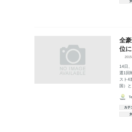
全豪
位に
201
14日
選1回
スト4
国）と対
T
カテ