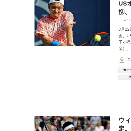
US
柳、
201
8月2
会、U
子が添
産）、
T
カテ
ウィ
定。