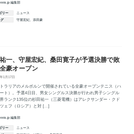
ennis.jp 編集部
ゴリー
ニュース
タグ
守屋宏紀
、
添田豪
続きを読む
祐一、守屋宏紀、桑田寛子が予選決勝で敗
全豪オープン
5年1月17日
トラリアのメルボルンで開催されている全豪オープンテニス（ハ
ート）。予選4日目、男女シングルス決勝が行われ男子シングル
界ランク135位の杉田祐一（三菱電機）はアレクサンダー・クド
ツェフ（ロシア）と対 […]
ennis.jp 編集部
ゴリー
ニュース