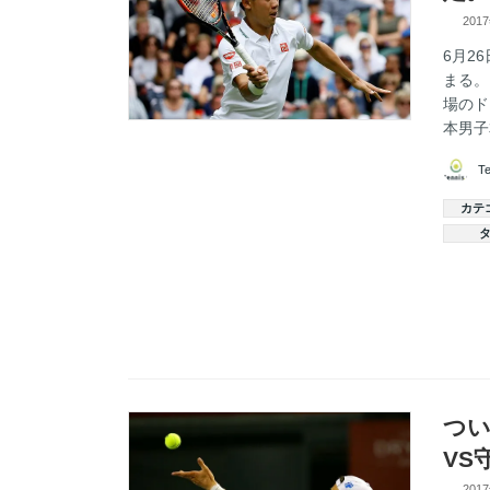
201
6月2
まる。
場のド
本男子
T
カテ
つい
VS
201