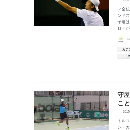
＜全仏
ンドス
予選は
ローが
T
カテ
守屋
こと
201
トルコ
ン・カ