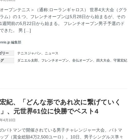
オープンテニス＞（通称:ローランギャロス） 世界4大大会（グラ
ラム）の１つ、フレンチオープンは5月28日から始まるが、その
1週間前の5月22日から始まる。 フレンチオープン男子予選のド
できた。 男 […]
ennis.jp 編集部
ゴリー
テニスジャパン
、
ニュース
タグ
ダニエル太郎
、
フレンチオープン
、
全仏オープン
、
四大大会
、
守屋宏紀
続きを読む
宏紀、「どんな形であれ次に繋げていく
」、元世界61位に快勝でベスト4
5年4月10日
のバトマンで開催されている男子チャレンジャー大会、バトマ
ップ（賞金総額4万2,500ユーロ）。10日、男子シングルス準々