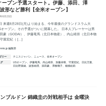
オープン予選スタート。伊藤、添田、澤
波形など勝利【全米オープン】
7年8月23日
2日 来週8月28日(月)より始まる、今年最後のグランドスラム大
Sオープン。その予選がついに開幕した。 日本人プレーヤーは男
田豪（GODAI）、伊藤竜馬（北日本物産）、内山靖崇（北日本物
守屋宏紀（ […]
ennis.jp 編集部
ゴリー
テニスジャパン
、
ニュース
、
全米オープン
タグ
USオープン
、
伊藤竜馬
、
内山靖崇
、
加藤未唯
、
守屋宏紀
、
日比万葉
、
日比野菜緒
、
波形純理
、
添田豪
、
澤柳璃子
、
穂積絵莉
続きを読む
ンブルドン 錦織圭の対戦相手は 金曜決