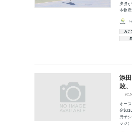
決勝が
本物産
T
カテ
添田
敗、
201
オース
金$3
男子シ
ッジ）