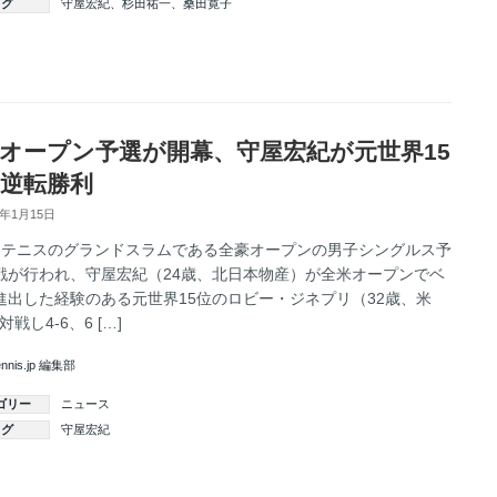
タグ
守屋宏紀
、
杉田祐一
、
桑田寛子
続きを読む
オープン予選が開幕、守屋宏紀が元世界15
逆転勝利
5年1月15日
、テニスのグランドスラムである全豪オープンの男子シングルス予
戦が行われ、守屋宏紀（24歳、北日本物産）が全米オープンでベ
進出した経験のある元世界15位のロビー・ジネプリ（32歳、米
戦し4-6、6 […]
ennis.jp 編集部
ゴリー
ニュース
タグ
守屋宏紀
続きを読む