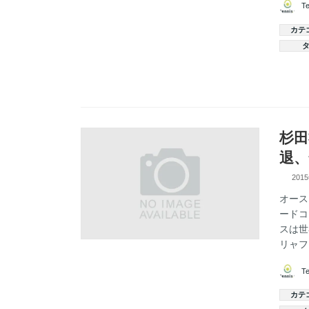
T
カテ
杉田
退、
201
オース
ードコ
スは世
リャフ
T
カテ