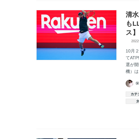
清水
もL
ス】
202
10月
てAT
選が開
機）は
保
カテ