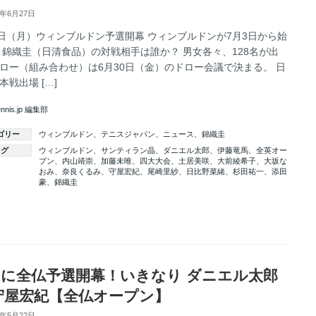
7年6月27日
6日（月）ウィンブルドン予選開幕 ウィンブルドンが7月3日から始
 錦織圭（日清食品）の対戦相手は誰か？ 男女各々、128名が出
ロー（組み合わせ）は6月30日（金）のドロー会議で決まる。 日
本戦出場 […]
ennis.jp 編集部
ゴリー
ウィンブルドン
、
テニスジャパン
、
ニュース
、
錦織圭
タグ
ウィンブルドン
、
サンティラン晶
、
ダニエル太郎
、
伊藤竜馬
、
全英オー
プン
、
内山靖崇
、
加藤未唯
、
四大大会
、
土居美咲
、
大前綾希子
、
大坂な
おみ
、
奈良くるみ
、
守屋宏紀
、
尾崎里紗
、
日比野菜緒
、
杉田祐一
、
添田
豪
、
錦織圭
続きを読む
に全仏予選開幕！いきなり ダニエル太郎
守屋宏紀【全仏オープン】
7年5月22日