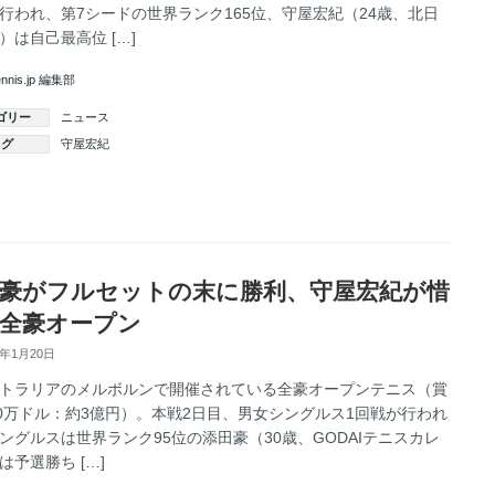
行われ、第7シードの世界ランク165位、守屋宏紀（24歳、北日
）は自己最高位 […]
ennis.jp 編集部
ゴリー
ニュース
タグ
守屋宏紀
続きを読む
豪がフルセットの末に勝利、守屋宏紀が惜
全豪オープン
5年1月20日
トラリアのメルボルンで開催されている全豪オープンテニス（賞
10万ドル：約3億円）。本戦2日目、男女シングルス1回戦が行われ
ングルスは世界ランク95位の添田豪（30歳、GODAIテニスカレ
は予選勝ち […]