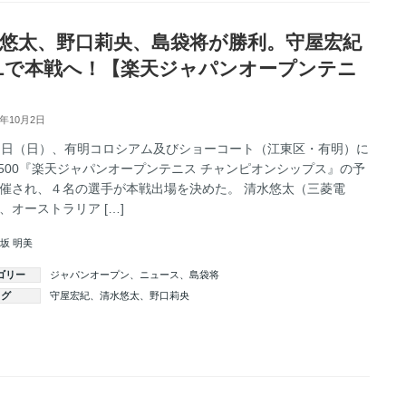
悠太、野口莉央、島袋将が勝利。守屋宏紀
Lで本戦へ！【楽天ジャパンオープンテニ
2年10月2日
２日（日）、有明コロシアム及びショーコート（江東区・有明）に
P500『楽天ジャパンオープンテニス チャンピオンシップス』の予
催され、４名の選手が本戦出場を決めた。 清水悠太（三菱電
、オーストラリア […]
坂 明美
ゴリー
ジャパンオープン
、
ニュース
、
島袋将
タグ
守屋宏紀
、
清水悠太
、
野口莉央
続きを読む