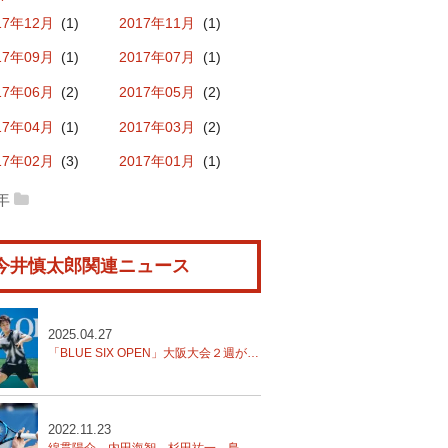
17年12月
(1)
2017年11月
(1)
18年10月
(1)
2018年07月
(1)
17年09月
(1)
2017年07月
(1)
18年05月
(1)
2018年01月
(1)
17年06月
(2)
2017年05月
(2)
17年04月
(1)
2017年03月
(2)
17年02月
(3)
2017年01月
(1)
6年
16年12月
(6)
2016年11月
(3)
今井慎太郎関連ニュース
16年10月
(4)
2016年09月
(3)
16年08月
(2)
2016年07月
(4)
16年06月
(3)
2016年05月
(1)
2025.04.27
「BLUE SIX OPEN」大阪大会２週が終了。今井慎太郎の優勝で幕
2022.11.23
綿貫陽介、内田海智、杉田祐一、島袋将、今井慎太郎、羽澤慎治、2回戦に