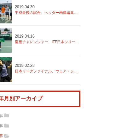
2019.04.30
平成最後の試合、ヘッダー画像編集のお礼
2019.04.16
慶應チャレンジャー、ITF日本シリーズ結果報告
2019.02.23
日本リーグファイナル、ウェア・シューズ等変更
年月別アーカイブ
9年
19年10月
(1)
2019年04月
(2)
8年
18年12月
(1)
2018年11月
(1)
19年02月
(1)
2019年01月
(1)
7年