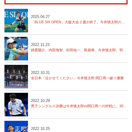
2025.04.27
「BLUE SIX OPEN」大阪大会２週が終了。今井慎太郎の優勝で幕
2022.11.23
綿貫陽介、内田海智、杉田祐一、島袋将、今井慎太郎、羽澤慎治、2回戦に
2022.10.31
全日本「泣かせてください」今井慎太郎 関口周一破り優勝
2022.10.29
男子シングルス決勝は今井慎太郎vs関口周一の対戦に。30日11時スタート！【全日本テニス選手権】
2022.10.25