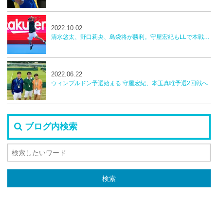
2022.10.02
清水悠太、野口莉央、島袋将が勝利。守屋宏紀もLLで本戦へ！【楽天ジャパンオープンテニス】
2022.06.22
ウィンブルドン予選始まる 守屋宏紀、本玉真唯予選2回戦へ
ブログ内検索