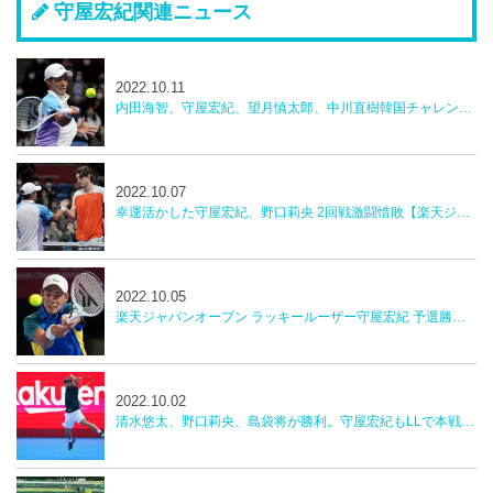
守屋宏紀関連ニュース
2022.10.11
内田海智、守屋宏紀、望月慎太郎、中川直樹韓国チャレンジャー
2022.10.07
幸運活かした守屋宏紀、野口莉央 2回戦激闘惜敗【楽天ジャパンオープン】
2022.10.05
楽天ジャパンオープン ラッキールーザー守屋宏紀 予選勝者野口莉央 勝利 2回戦へ
2022.10.02
清水悠太、野口莉央、島袋将が勝利。守屋宏紀もLLで本戦へ！【楽天ジャパンオープンテニス】