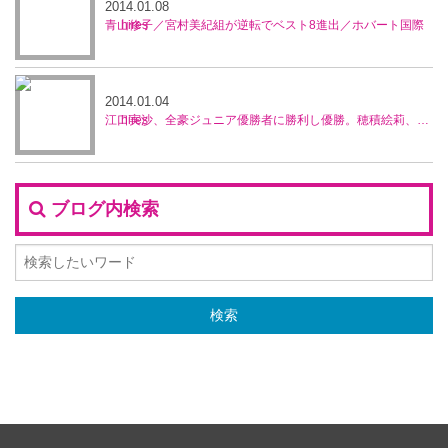
2014.01.08
青山修子／宮村美紀組が逆転でベスト8進出／ホバート国際
2014.01.04
江口実沙、全豪ジュニア優勝者に勝利し優勝。穂積絵莉、宮村美紀ペアが準優勝／ブルネイ5万ドル大会
ブログ内検索