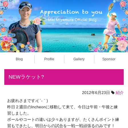
Blog
Profile
Gallery
Sponsor
NEWラケット?
2012年6月23日
紹介
お疲れさまです♪( ´-｀)
昨日２週目のIncheonに移動して来て、今日は午前・午後と練
習しました。
ボールやコートの違いは少々ありますが、たくさんポイント練
習もできたし、明日からの試合を一戦一戦頑張るのみです！