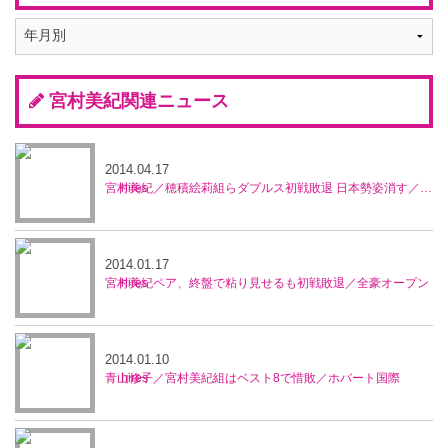
宮村美紀関連ニュース
2014.04.17
宮村美紀／穂積絵莉組らダブルス初戦敗退 日本勢姿消す／マレーシア・オープン
2014.01.17
宮村美紀ペア、終盤で粘り見せるも初戦敗退／全豪オープン
2014.01.10
青山修子／宮村美紀組はベスト8で惜敗／ホバート国際