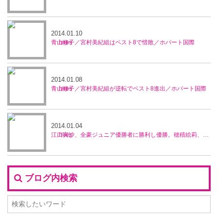
2014.01.10
青山修子／宮村美紀組はベスト8で惜敗／ホバート国際
2014.01.08
青山修子／宮村美紀組が逆転でベスト8進出／ホバート国際
2014.01.04
江口実沙、全豪ジュニア優勝者に勝利し優勝。穂積絵莉、宮村美紀ペアが準優勝／ブルネイ5万ドル大会
ブログ内検索