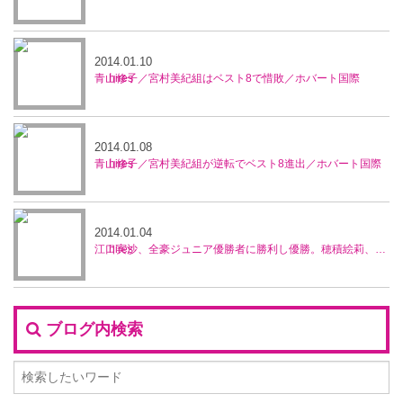
2014.01.10
青山修子／宮村美紀組はベスト8で惜敗／ホバート国際
2014.01.08
青山修子／宮村美紀組が逆転でベスト8進出／ホバート国際
2014.01.04
江口実沙、全豪ジュニア優勝者に勝利し優勝。穂積絵莉、宮村美紀ペアが準優勝／ブルネイ5万ドル大会
ブログ内検索