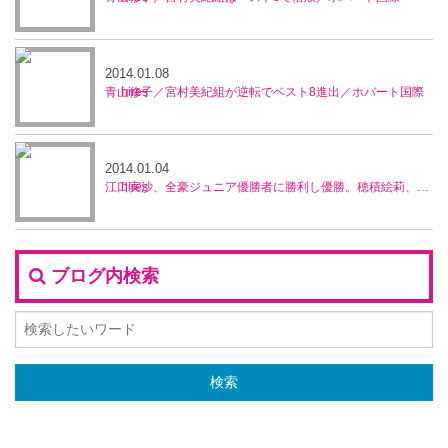
2014.01.08
青山修子／宮村美紀組が逆転でベスト8進出／ホバート国際
2014.01.04
江口実沙、全豪ジュニア優勝者に勝利し優勝。穂積絵莉、宮村美紀ペアが準優勝／ブルネイ5万ドル大会
ブログ内検索