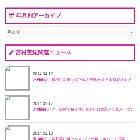
年月別アーカイブ
宮村美紀関連ニュース
2014.04.17
宮村美紀／穂積絵莉組らダブルス初戦敗退 日本勢姿消す／マレーシア・オープン
2014.01.17
宮村美紀ペア、終盤で粘り見せるも初戦敗退／全豪オープン
2014.01.10
青山修子／宮村美紀組はベスト8で惜敗／ホバート国際