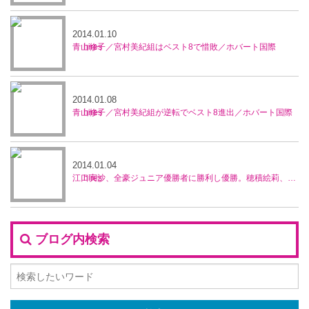
2014.01.10
青山修子／宮村美紀組はベスト8で惜敗／ホバート国際
2014.01.08
青山修子／宮村美紀組が逆転でベスト8進出／ホバート国際
2014.01.04
江口実沙、全豪ジュニア優勝者に勝利し優勝。穂積絵莉、宮村美紀ペアが準優勝／ブルネイ5万ドル大会
ブログ内検索