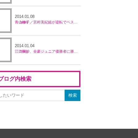
2014.01.08
青山修子／宮村美紀組が逆転でベスト8進出／ホバート国際
2014.01.04
江口実沙、全豪ジュニア優勝者に勝利し優勝。穂積絵莉、宮村美紀ペアが準優勝／ブルネイ5万ドル大会
ブログ内検索