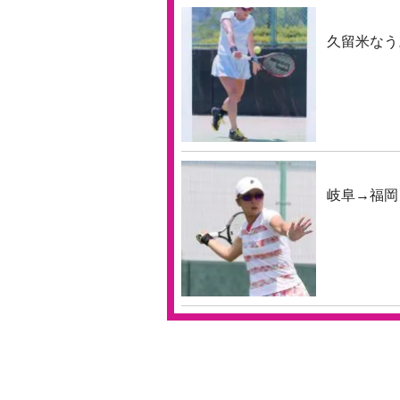
久留米なう
岐阜→福岡