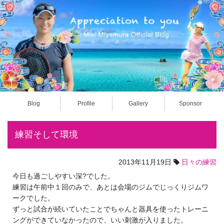
Blog
Profile
Gallery
Sponsor
練習そして環境
2013年11月19日
日々の練習
今日も過ごしやすい深?でした。
練習は午前中１回のみで、あとは会場のジムでじっくりジムワ
ークでした。
ずっと試合が続いていたことでちゃんと器具を使ったトレーニ
ングができていなかったので、いい刺激が入りました。