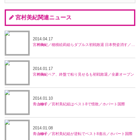
宮村美紀関連ニュース
2014.04.17
宮村美紀／穂積絵莉組らダブルス初戦敗退 日本勢姿消す／マレーシア・オープン
2014.01.17
宮村美紀ペア、終盤で粘り見せるも初戦敗退／全豪オープン
2014.01.10
青山修子／宮村美紀組はベスト8で惜敗／ホバート国際
2014.01.08
青山修子／宮村美紀組が逆転でベスト8進出／ホバート国際