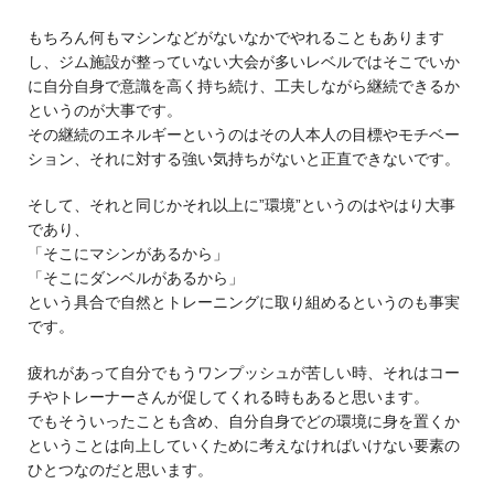
もちろん何もマシンなどがないなかでやれることもあります
し、ジム施設が整っていない大会が多いレベルではそこでいか
に自分自身で意識を高く持ち続け、工夫しながら継続できるか
というのが大事です。
その継続のエネルギーというのはその人本人の目標やモチベー
ション、それに対する強い気持ちがないと正直できないです。
そして、それと同じかそれ以上に”環境”というのはやはり大事
であり、
「そこにマシンがあるから」
「そこにダンベルがあるから」
という具合で自然とトレーニングに取り組めるというのも事実
です。
疲れがあって自分でもうワンプッシュが苦しい時、それはコー
チやトレーナーさんが促してくれる時もあると思います。
でもそういったことも含め、自分自身でどの環境に身を置くか
ということは向上していくために考えなければいけない要素の
ひとつなのだと思います。