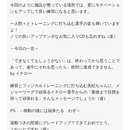
今回のように施設が整っている場所では、更にモチベーショ
ンもアップして良い練習になると思います。
一人黙々とトレーニングに打ち込む選手の姿も輝いています
よ！
ノリの良いアップテンポなお気に入りCDも忘れずね（楽）
～今日の一言～
「できなくてもしょうがない」は、終わってから思うことで
あって、途中にそれを思ったら、絶対に達成できません。
by イチロー
練習とフィジカルトレーニングに打ち込む美紀ちゃんに、メ
ジャーリーグで頑張るイチロー選手からの「最後まで目標を
持って頑張れる」そんなメッセージでしょうか（達）
PS．～移動の後には福来たる わず～
湯船つきの部屋にグレードアップ？できておめでとう。
よかったですね（嬉）