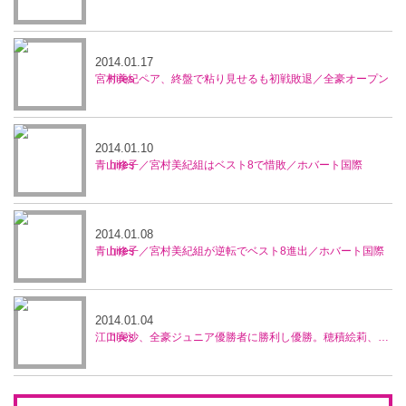
2014.01.17
宮村美紀ペア、終盤で粘り見せるも初戦敗退／全豪オープン
2014.01.10
青山修子／宮村美紀組はベスト8で惜敗／ホバート国際
2014.01.08
青山修子／宮村美紀組が逆転でベスト8進出／ホバート国際
2014.01.04
江口実沙、全豪ジュニア優勝者に勝利し優勝。穂積絵莉、宮村美紀ペアが準優勝／ブルネイ5万ドル大会