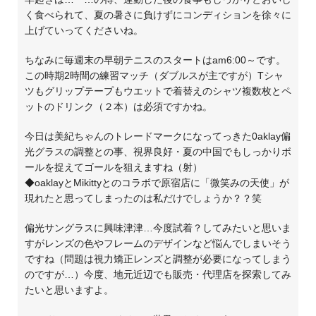
く食べられて、夏の暑さに負けずにコンディションを徐々に
上げていってくださいね。
ちなみに毎週末の早朝テニスのスタートはam6:00～です。
この時期2時間の練習マッチ（ダブルスが主ですが）Tシャ
ツもグリップテープもウエットで着替えのシャツ複数枚とペ
ットのドリンク（２本）は必須ですかね。
今日は美紀ちゃんのトレードマークになってっきた0aklay偏
光グラスの調整との事、視界良好・夏の中国でもしっかりボ
ールを捉えてゴールを狙えますね（射）
◆oaklayとMikittyとのコラボで原宿店に「微笑みの天使」が
現れたと思ってしまったのは私だけでしょうか？？笑
偏光サングラスに興味津津…今度試着？してみたいと思いま
すがレンズの色やフレームのデザインなど悩んでしまいそう
ですね（問題は視力矯正レンズと調整が必要になってしまう
のですが…）今度、地元近辺でも販売・代理店を探索してみ
たいと思いますよ。