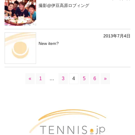
撮影@伊豆高原ロブィング
2013年7月4日
New item?
«
1
…
3
4
5
6
»