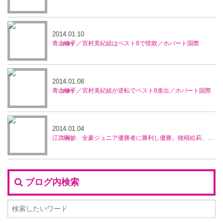
2014.01.10
青山修子／宮村美紀組はベスト8で惜敗／ホバート国際
2014.01.08
青山修子／宮村美紀組が逆転でベスト8進出／ホバート国際
2014.01.04
江口実沙、全豪ジュニア優勝者に勝利し優勝。穂積絵莉、宮村美紀ペアが準優勝／ブルネイ5万ドル大会
ブログ内検索