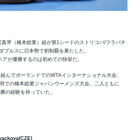
真琴（橋本総業）組が第1シードのストリコバ/フラバチ
PPOダブルスに日本勢で初制覇を果たした。
ペアが優勝するのは初めての快挙だ。
と組んでポーランドでのWTAインターナショナル大会、
有明での橋本総業ジャパンウーメンズ大会。二人ともに
優勝の経験を持っていた。
ackova(CZE)