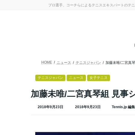
コ
ナ
プロ選手、コーチらによるテニスエキスパートのテニ
ン
ビ
テ
ゲ
ン
ー
ツ
シ
へ
ョ
ス
ン
キ
に
ッ
移
プ
動
HOME
ニュース
テニスジャパン
加藤未唯/二宮真
テニスジャパン
ニュース
女子テニス
加藤未唯/二宮真琴組 見事
最
2018年9月23日
2018年9月23日
Tennis.jp 編
終
更
新
日
時
: