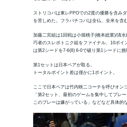
ストリコバは東レPPOでの2度の優勝を含み
を苦しめた。フラバチコバは全仏、全米を含む
加藤二宮組は1回戦は小堀桃子(橋本総業)/清水綾乃
巧者のスレボトニク組をファイナル、10ポイ
は第2シードを7-6(8) 6-0で破り第1シードに
第1セットは日本ペアが取る。
トータルポイント差は僅かに1ポイント。
ここで日本ペアは竹内映二コーチを呼びオン
「第2セット、最初のゲームを集中してプレー
このプレーは嫌がっている」などなど具体的