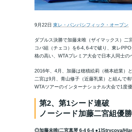
9月22日
東レ・パンパシフィック・オープン
ダブルス決勝で加藤未唯（ザイマックス）二宮
コバ組（チェコ）を6-4, 6-4で破り、東レ
格の高い、WTAプレミア大会で日本人同士の
2016年、4月、加藤は穂積絵莉（橋本総業）
二宮は9月、青山修子（近藤乳業）と組んで
WTAツアーのインターナショナル大会で1度
第2、第1シード連破
ノーシード加藤二宮組優勝
◎加藤未唯/二宮真琴 6-4 6-4 ●1]Strycova/Hlav