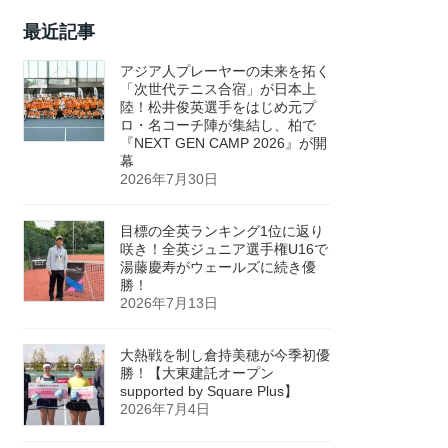
最近記事
アジア人プレーヤーの未来を拓く
「次世代テニス合宿」が日本上
陸！松井俊英選手をはじめ元プ
ロ・名コーチ陣が集結し、柏で
『NEXT GEN CAMP 2026』が開
幕
2026年7月30日
目標の全英ランキング1位に返り
咲き！全英ジュニア選手権U16で
湯藤慶寿がウェールズに続き優
勝！
2026年7月13日
大熱戦を制し倉持美穂が今季初優
勝！【大東建託オープン
supported by Square Plus】
2026年7月4日