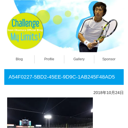
Blog
Profile
Gallery
Sponsor
A54F0227-5BD2-45EE-9D9C-1AB245F48AD5
2018年10月24日