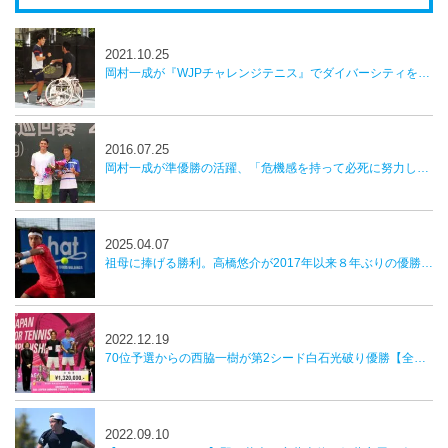
2021.10.25
岡村一成が『WJPチャレンジテニス』でダイバーシティを実感。「キャリアの中で貴重な体験」
2016.07.25
岡村一成が準優勝の活躍、「危機感を持って必死に努力したい」／中国フューチャーズ
2025.04.07
祖母に捧げる勝利。高橋悠介が2017年以来８年ぶりの優勝を飾る【かしわ国際オープンテニストーナメント】
2022.12.19
70位予選からの西脇一樹が第2シード白石光破り優勝【全日本室内】
2022.09.10