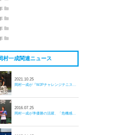
19年07月
(1)
2019年02月
(1)
8年
18年12月
(3)
2018年11月
(1)
19年01月
(2)
7年
17年11月
(3)
2017年10月
(1)
18年10月
(1)
2018年09月
(2)
6年
16年12月
(2)
2016年11月
(1)
17年09月
(2)
2017年08月
(4)
5年
18年08月
(1)
2018年07月
(2)
15年11月
(4)
2015年10月
(3)
16年10月
(3)
2016年09月
(2)
17年06月
(1)
2017年04月
(1)
18年06月
(1)
2018年05月
(3)
岡村一成関連ニュース
15年09月
(2)
2015年08月
(17)
16年08月
(2)
2016年07月
(5)
17年03月
(6)
2017年02月
(10)
18年04月
(1)
2018年03月
(1)
15年07月
(1)
16年06月
(4)
2016年05月
(8)
18年01月
(1)
2021.10.25
16年04月
(4)
2016年03月
(10)
岡村一成が『WJPチャレンジテニス』でダイバーシティを実感。「キャリアの中で貴重な体験」
16年02月
(3)
2016年01月
(3)
2016.07.25
岡村一成が準優勝の活躍、「危機感を持って必死に努力したい」／中国フューチャーズ