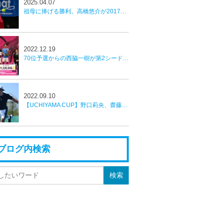
2025.04.07
祖母に捧げる勝利。高橋悠介が2017年以来８年ぶりの優勝を飾る【かしわ国際オープンテニストーナメント】
2022.12.19
70位予選からの西脇一樹が第2シード白石光破り優勝【全日本室内】
2022.09.10
【UCHIYAMA CUP】野口莉央、齋藤惠佑、伊藤竜馬、今井慎太郎がベスト４へ
ブログ内検索