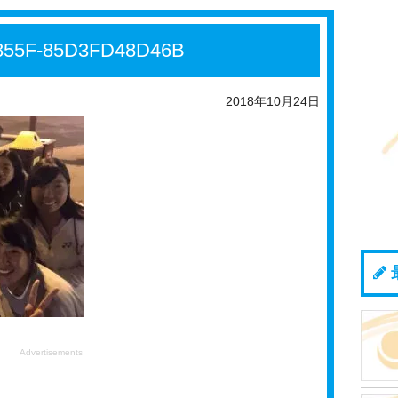
-855F-85D3FD48D46B
2018年10月24日
Advertisements