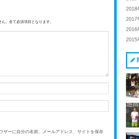
20
201
20
20
201
せん。全て必須項目となります。
20
20
201
20
20
201
20
20
20
20
20
20
20
20
20
20
20
20
20
20
ウザーに自分の名前、メールアドレス、サイトを保存