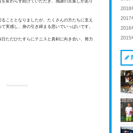
援を変わらず続けていただき、感謝の言葉しかあり
20
201
20
20
201
切ることとなりましたが、たくさんの方たちに支え
めて実感し、身の引き締まる思いでいっぱいです。
20
20
201
20
20
201
20
毎日ただひたすらにテニスと真剣に向き合い、努力
20
20
20
20
20
20
20
20
20
20
20
20
Advertisements
20