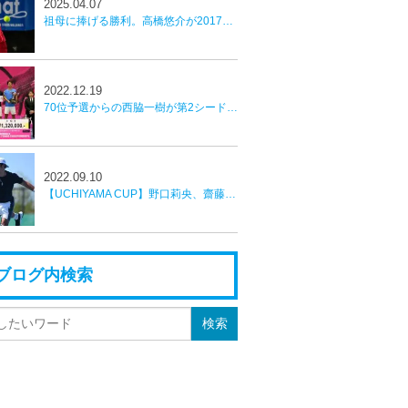
2025.04.07
祖母に捧げる勝利。高橋悠介が2017年以来８年ぶりの優勝を飾る【かしわ国際オープンテニストーナメント】
2022.12.19
70位予選からの西脇一樹が第2シード白石光破り優勝【全日本室内】
2022.09.10
【UCHIYAMA CUP】野口莉央、齋藤惠佑、伊藤竜馬、今井慎太郎がベスト４へ
ブログ内検索