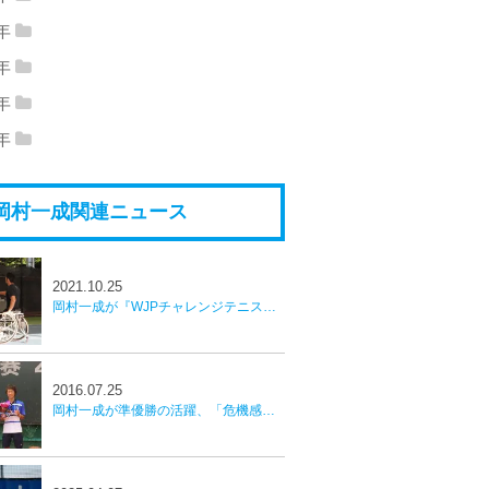
19年07月
(1)
2019年02月
(1)
8年
18年12月
(3)
2018年11月
(1)
19年01月
(2)
7年
17年11月
(3)
2017年10月
(1)
18年10月
(1)
2018年09月
(2)
6年
16年12月
(2)
2016年11月
(1)
17年09月
(2)
2017年08月
(4)
5年
18年08月
(1)
2018年07月
(2)
15年11月
(4)
2015年10月
(3)
16年10月
(3)
2016年09月
(2)
17年06月
(1)
2017年04月
(1)
18年06月
(1)
2018年05月
(3)
岡村一成関連ニュース
15年09月
(2)
2015年08月
(17)
16年08月
(2)
2016年07月
(5)
17年03月
(6)
2017年02月
(10)
18年04月
(1)
2018年03月
(1)
15年07月
(1)
16年06月
(4)
2016年05月
(8)
18年01月
(1)
2021.10.25
16年04月
(4)
2016年03月
(10)
岡村一成が『WJPチャレンジテニス』でダイバーシティを実感。「キャリアの中で貴重な体験」
16年02月
(3)
2016年01月
(3)
2016.07.25
岡村一成が準優勝の活躍、「危機感を持って必死に努力したい」／中国フューチャーズ