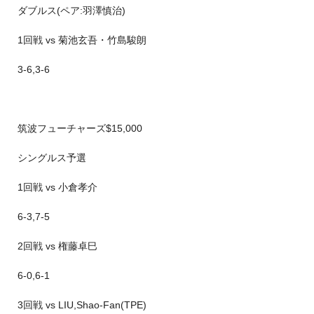
ダブルス(ペア:羽澤慎治)
1回戦 vs 菊池玄吾・竹島駿朗
3-6,3-6
筑波フューチャーズ$15,000
シングルス予選
1回戦 vs 小倉孝介
6-3,7-5
2回戦 vs 権藤卓巳
6-0,6-1
3回戦 vs LIU,Shao-Fan(TPE)