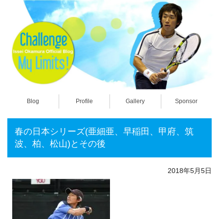
Blog
Profile
Gallery
Sponsor
春の日本シリーズ(亜細亜、早稲田、甲府、筑
波、柏、松山)とその後
2018年5月5日