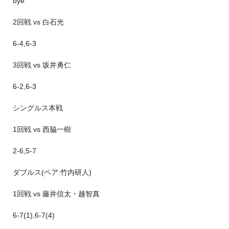
bye
2回戦 vs 白石光
6-4,6-3
3回戦 vs 坂井勇仁
6-2,6-3
シングルス本戦
1回戦 vs 西脇一樹
2-6,5-7
ダブルス(ペア:竹内研人)
1回戦 vs 藤井信太・越智真
6-7(1),6-7(4)