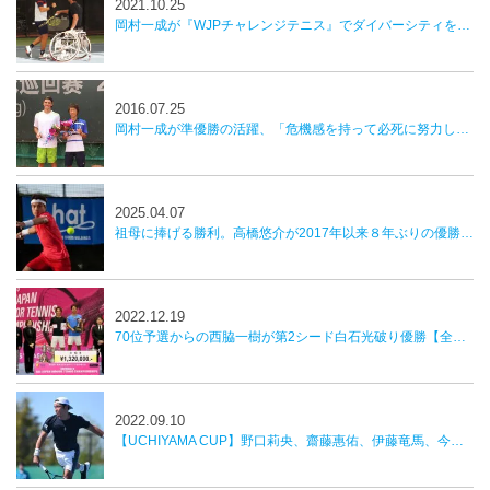
2021.10.25
岡村一成が『WJPチャレンジテニス』でダイバーシティを実感。「キャリアの中で貴重な体験」
2016.07.25
岡村一成が準優勝の活躍、「危機感を持って必死に努力したい」／中国フューチャーズ
2025.04.07
祖母に捧げる勝利。高橋悠介が2017年以来８年ぶりの優勝を飾る【かしわ国際オープンテニストーナメント】
2022.12.19
70位予選からの西脇一樹が第2シード白石光破り優勝【全日本室内】
2022.09.10
【UCHIYAMA CUP】野口莉央、齋藤惠佑、伊藤竜馬、今井慎太郎がベスト４へ