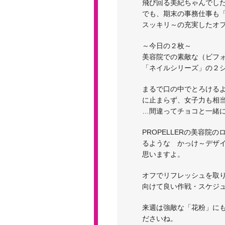
飛び回る美紀ちゃんでし
でも、期末の事務仕事も
スッキリ～の充実したオ
～今日の２枚～
美容院での素敵な（ビフ
「ネイルシリーズ」の２
まるで口の中でとろける
に止まらず、女子力も相当
…間違ってチョコと一緒
PROPELLERの美容
るような かっけ～デザ
思いますよ。
オフでリフレッシュを取
向けて良い作戦・スケジ
来週は強敵な「花粉」に
ださいね。