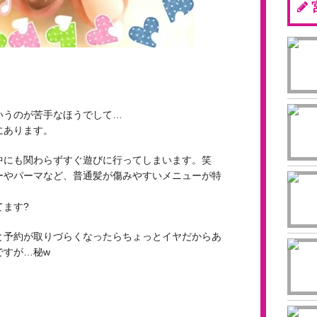
20
20
20
20
20
20
20
20
20
20
20
20
20
20
20
いうのが苦手なほうでして…
にあります。
中にも関わらずすぐ遊びに行ってしまいます。笑
ーやパーマなど、普通髪が傷みやすいメニューが特
ます?
と予約が取りづらくなったらちょっとイヤだからあ
ですが…秘w