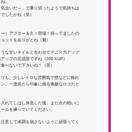
たね。
「気合いだ～」で乗り切ったようで気持ちは
フでしたかね（笑）
ォー）アフター＆久々登場！待ってましたの
ショットをありがとね（魅）
ような甘いネイルと合わせてテニス力アップ
アップの完成度ですね（200％UP）
に食べないで下さいね！（笑）
院のロゴも、少しレトロな雰囲気で壁などに飾れ
イン。一度見たら印象に残る素敵なロゴだと
り入れてしばし休息した後、また次の戦いに
ュールを練っていてください。
も注意して体調を崩さないように頑張ってく