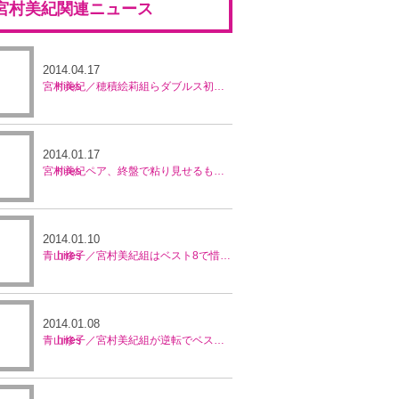
宮村美紀関連ニュース
09年10月
(10)
2009年09月
(10)
10年07月
(1)
2010年06月
(3)
11年06月
(28)
2011年05月
(31)
12年04月
(5)
2012年03月
(18)
13年02月
(10)
2013年01月
(17)
09年08月
(2)
2009年07月
(11)
10年05月
(12)
2010年04月
(18)
11年04月
(6)
2011年03月
(6)
12年02月
(8)
2012年01月
(5)
09年06月
(4)
2009年05月
(6)
2014.04.17
10年03月
(4)
2010年02月
(5)
11年02月
(1)
2011年01月
(10)
宮村美紀／穂積絵莉組らダブルス初戦敗退 日本勢姿消す／マレーシア・オープン
09年04月
(4)
2009年03月
(12)
10年01月
(11)
09年02月
(6)
2009年01月
(4)
2014.01.17
宮村美紀ペア、終盤で粘り見せるも初戦敗退／全豪オープン
2014.01.10
青山修子／宮村美紀組はベスト8で惜敗／ホバート国際
2014.01.08
青山修子／宮村美紀組が逆転でベスト8進出／ホバート国際