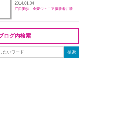
2014.01.04
江口実沙、全豪ジュニア優勝者に勝利し優勝。穂積絵莉、宮村美紀ペアが準優勝／ブルネイ5万ドル大会
ブログ内検索