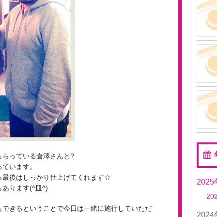
もらっている倉澤さんと?
っています。
ら最後はしっかり仕上げてくれます☆
202
ります(^皿^)
20
もできるということで今日は一緒に施行していただ
202