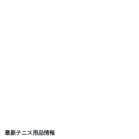
ペ
ー
ジ
送
り
最新テニス用品情報