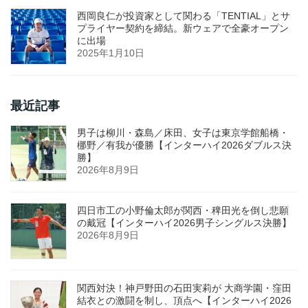
西岡良仁が投資家として関わる「TENTIAL」とサ
プライヤー契約を締結。新ウェアで全豪オープン
に出場
2025年1月10日
最近記事
男子は柳川・森島／床田、女子は東京学館船橋・
梛野／有我が優勝【インターハイ2026ダブルス決
勝】
2026年8月9日
四日市工の小野倫太郎が関西・稗田光を倒し悲願
の戴冠【インターハイ2026男子シングルス決勝】
2026年8月9日
関西対決！神戸野田の石田実莉が 大商学園・窪田
結衣との激闘を制し、頂点へ【インターハイ2026